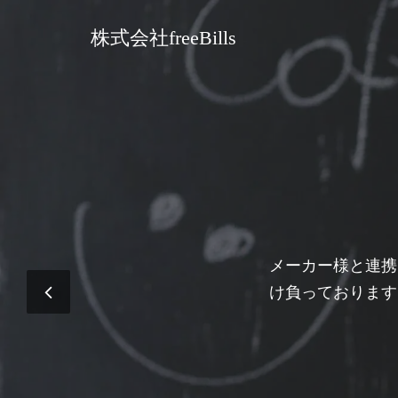
コ
ン
株式会社freeBills
テ
ン
ツ
へ
ス
キ
ッ
プ
メーカー様と連携
け負っております