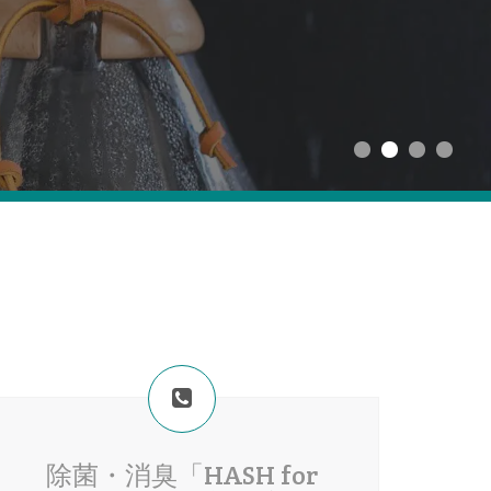
除菌・消臭「HASH for