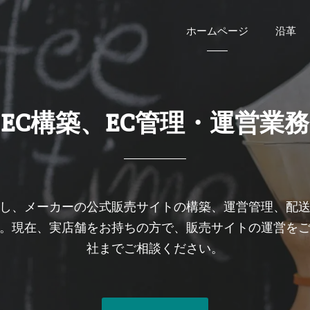
ホームページ
沿革
EC構築、EC管理・運営業務
お問い合わせ
TEL:
し、メーカーの公式販売サイトの構築、運営管理、配
080-1034-8548
050-5317-9883
。現在、実店舗をお持ちの方で、販売サイトの運営を
社までご相談ください。
MAIL:
info@freebillsltd.com
(さらに…)