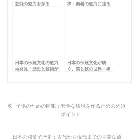
芸能の魅力を探る
求：楽器の魅力に迫る
日本の伝統文化の魅力
日本の伝統文化が紡
再発見！歴史と技術が
ぐ、美と技の世界 – 和
息づく製造工芸を探る
服・衣服の魅力に迫る
投
稿
子供のための防犯：安全な環境を作るための必須
ポイント
ナ
ビ
ゲ
日本の和菓子歴史：古代から現代までの甘美な旅