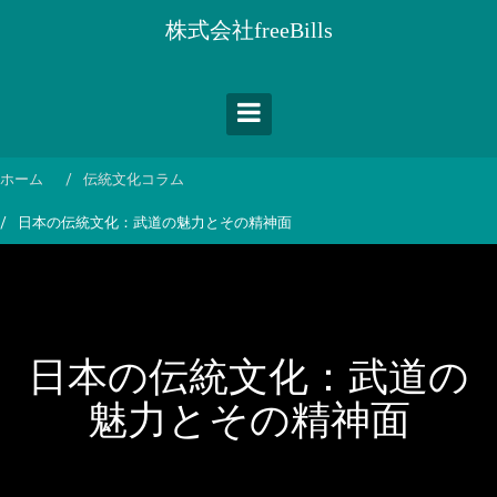
コ
株式会社freeBills
ン
テ
ン
ツ
へ
ス
ホーム
伝統文化コラム
キ
日本の伝統文化：武道の魅力とその精神面
ッ
プ
日本の伝統文化：武道の
魅力とその精神面