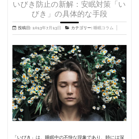
いびき防止の新解：安眠対策「い
びき」の具体的な手段
投稿日:
2023年7月23日
カテゴリー:
睡眠コラム
「いびき」は、睡眠中の不快な現象であり、時には深