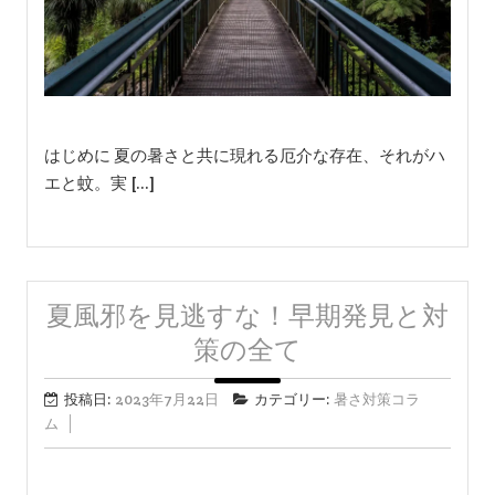
はじめに 夏の暑さと共に現れる厄介な存在、それがハ
エと蚊。実 […]
夏風邪を見逃すな！早期発見と対
策の全て
投稿日:
2023年7月22日
カテゴリー:
暑さ対策コラ
ム