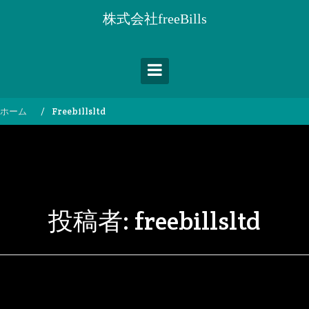
コ
株式会社freeBills
ン
テ
ン
ツ
へ
ス
ホーム
Freebillsltd
キ
ッ
プ
投稿者:
freebillsltd