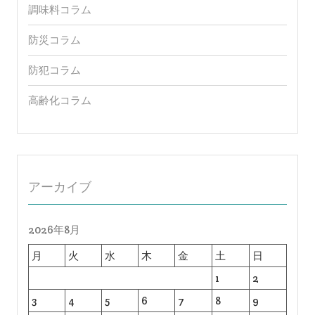
調味料コラム
防災コラム
防犯コラム
高齢化コラム
アーカイブ
2026年8月
月
火
水
木
金
土
日
1
2
3
4
5
6
7
8
9