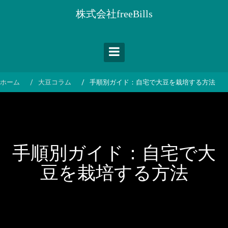
コ
株式会社freeBills
ン
テ
ン
ツ
へ
ス
ホーム
大豆コラム
手順別ガイド：自宅で大豆を栽培する方法
キ
ッ
プ
手順別ガイド：自宅で大
豆を栽培する方法