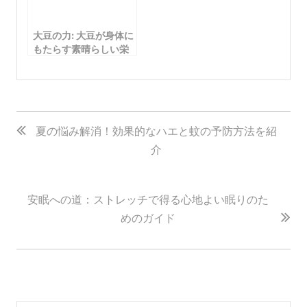
大豆の力: 大豆が身体に
もたらす素晴らしい栄
養価
投
稿
夏の悩み解消！効果的なハエと蚊の予防方法を紹
介
ナ
ビ
ゲ
安眠への道：ストレッチで得る心地よい眠りのた
ー
めのガイド
シ
ョ
ン