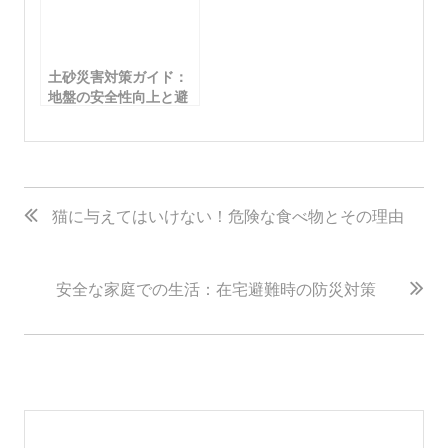
土砂災害対策ガイド：
地盤の安全性向上と避
難計画の立て方
投
稿
猫に与えてはいけない！危険な食べ物とその理由
ナ
ビ
安全な家庭での生活：在宅避難時の防災対策
ゲ
ー
シ
ョ