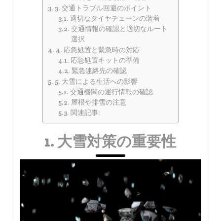
3. 交通トラブル回避のポイント
適切なタイヤチェーンの装着
交通情報の確認と適切なルート
選択
4. 応急処置と緊急時の対応
応急処置キットの準備
緊急連絡先の確認
5. 大雪による生活への影響
交通機関の運行情報の確認
屋根や排雪の注意
関連記事:
1. 大雪対策の重要性