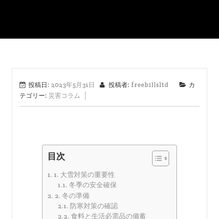
投稿日:
2023年5月31日
投稿者:
freebillsltd
カ
テゴリー:
災害コラム
目次
1. 大雪対策の重要性
冬季の安全確保
2. 冬の準備
防寒対策の確認
食料と生活必需品の備蓄