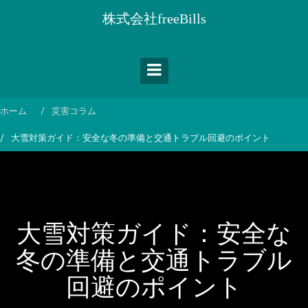
コ
株式会社freeBills
ン
テ
ン
ツ
へ
ス
ホーム
災害コラム
キ
大雪対策ガイド：安全な冬の準備と交通トラブル回避のポイント
ッ
プ
大雪対策ガイド：安全な
冬の準備と交通トラブル
回避のポイント