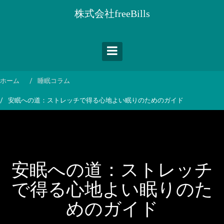
コ
株式会社freeBills
ン
テ
ン
ツ
へ
ス
ホーム
睡眠コラム
キ
安眠への道：ストレッチで得る心地よい眠りのためのガイド
ッ
プ
安眠への道：ストレッチ
で得る心地よい眠りのた
めのガイド