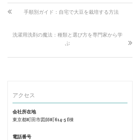
投
稿
手順別ガイド：自宅で大豆を栽培する方法
ナ
ビ
洗濯用洗剤の魔法：種類と選び方を専門家から学
ゲ
ぶ
ー
シ
ョ
ン
アクセス
会社所在地
東京都町田市図師町614-5 f棟
電話番号