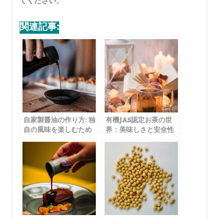
てください。
関連記事:
自家製醤油の作り方: 独
有機JAS認定お茶の世
自の風味を楽しむため
界：美味しさと安全性
のステップバイステッ
を追求したブランド紹
プガイド
介