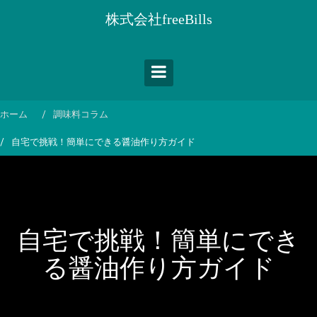
コ
株式会社freeBills
ン
テ
ン
ツ
へ
ス
ホーム
調味料コラム
キ
自宅で挑戦！簡単にできる醤油作り方ガイド
ッ
プ
自宅で挑戦！簡単にでき
る醤油作り方ガイド