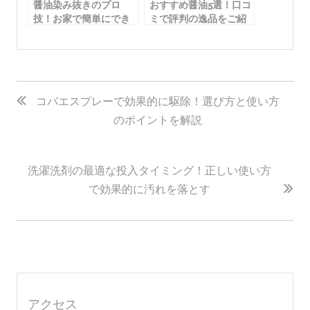
醤油染み抜きのプロ
おすすめ醤油5選！口コ
技！お家で簡単にでき
ミで評判の逸品をご紹
る方法をご紹介
介
投
稿
コバエスプレーで効果的に駆除！選び方と使い方
のポイントを解説
ナ
ビ
ゲ
洗濯洗剤の最適な投入タイミング！正しい使い方
ー
で効果的に汚れを落とす
シ
ョ
ン
アクセス