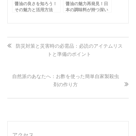
醤油の良さを知ろう！
醤油の魅力再発見！日
その魅力と活用方法
本の調味料が持つ深い
良さとは
投
稿
防災対策と災害時の必需品：必読のアイテムリス
トと準備のポイント
ナ
ビ
ゲ
自然派のあなたへ：お酢を使った簡単自家製殺虫
ー
剤の作り方
シ
ョ
ン
アクセス