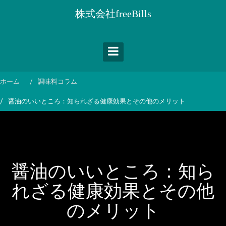
コ
株式会社freeBills
ン
テ
ン
ツ
へ
ス
ホーム
調味料コラム
キ
醤油のいいところ：知られざる健康効果とその他のメリット
ッ
プ
醤油のいいところ：知ら
れざる健康効果とその他
のメリット