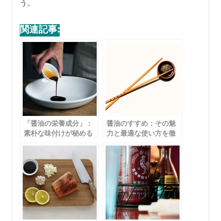
う。
関連記事:
「醤油の栄養成分」：
醤油のすすめ：その魅
素朴な味付けが秘める
力と最適な使い方を徹
栄養の宝庫
底解説！