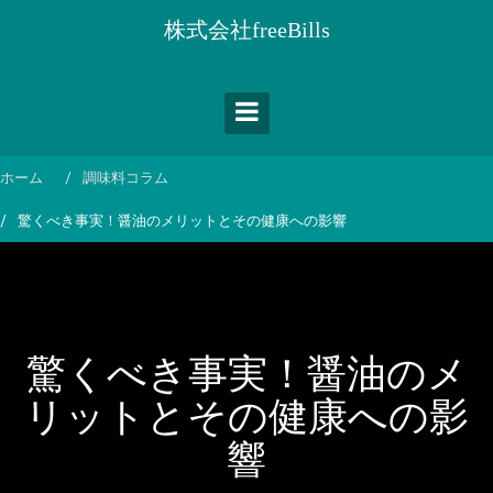
コ
株式会社freeBills
ン
テ
ン
ツ
へ
ス
ホーム
調味料コラム
キ
驚くべき事実！醤油のメリットとその健康への影響
ッ
プ
驚くべき事実！醤油のメ
リットとその健康への影
響