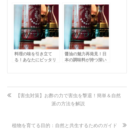
ンドを紹介！
介
料理の味を引き立て
醤油の魅力再発見！日
る！あなたにピッタリ
本の調味料が持つ深い
の「醤油のおすすめ」
良さとは
を紹介
投
稿
【害虫対策】お酢の力で害虫を撃退！簡単＆自然
派の方法を解説
ナ
ビ
ゲ
植物を育てる目的：自然と共生するためのガイド