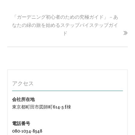
ナ
ビ
「ガーデニング初心者のための究極ガイド」－あ
ゲ
なたの緑の旅を始めるステップバイステップガイ
ー
ド
シ
ョ
ン
アクセス
会社所在地
東京都町田市図師町614-5 f棟
電話番号
080-1034-8548