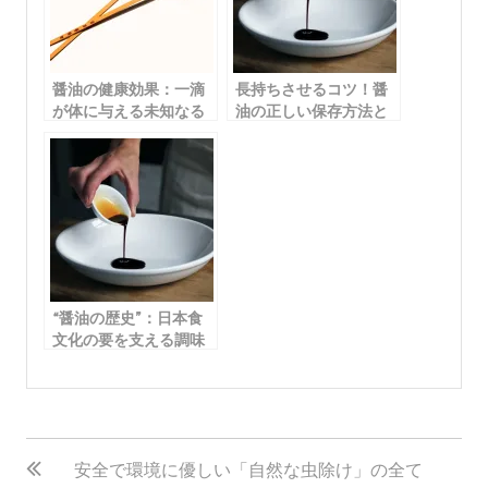
醤油の健康効果：一滴
長持ちさせるコツ！醤
が体に与える未知なる
油の正しい保存方法と
力
は？
“醤油の歴史”：日本食
文化の要を支える調味
料の興りと変遷
投
稿
安全で環境に優しい「自然な虫除け」の全て