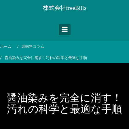
コ
株式会社freeBills
ン
テ
ン
ツ
へ
ス
ホーム
調味料コラム
キ
醤油染みを完全に消す！汚れの科学と最適な手順
ッ
プ
醤油染みを完全に消す！
汚れの科学と最適な手順