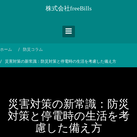
コ
株式会社freeBills
ン
テ
ン
ツ
へ
ス
ホーム
防災コラム
キ
災害対策の新常識：防災対策と停電時の生活を考慮した備え方
ッ
プ
災害対策の新常識：防災
対策と停電時の生活を考
慮した備え方