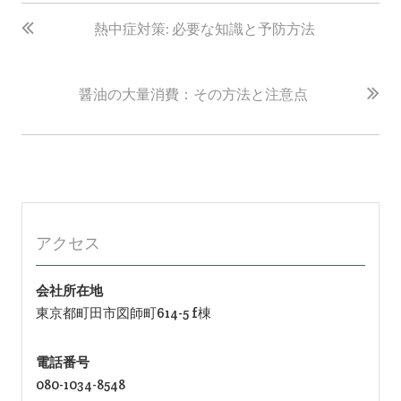
投
稿
熱中症対策: 必要な知識と予防方法
ナ
ビ
醤油の大量消費：その方法と注意点
ゲ
ー
シ
ョ
ン
アクセス
会社所在地
東京都町田市図師町614-5 f棟
電話番号
080-1034-8548