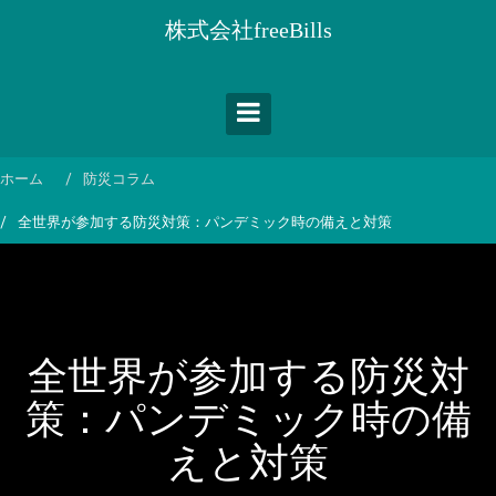
コ
株式会社freeBills
ン
テ
ン
ツ
へ
ス
ホーム
防災コラム
キ
全世界が参加する防災対策：パンデミック時の備えと対策
ッ
プ
全世界が参加する防災対
策：パンデミック時の備
えと対策