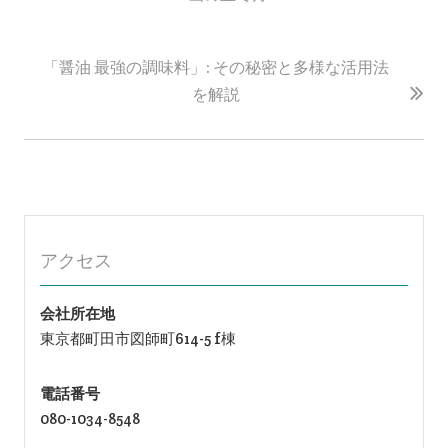
ナ
ビ
ゲ
「醤油 最強の調味料」: その秘密と多様な活用法
ー
を解説
シ
ョ
ン
アクセス
会社所在地
東京都町田市図師町614-5 f棟
電話番号
080-1034-8548