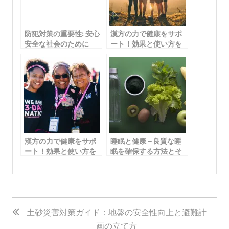
防犯対策の重要性: 安心
漢方の力で健康をサポ
安全な社会のために
ート！効果と使い方を
知ろう
漢方の力で健康をサポ
睡眠と健康 – 良質な睡
ート！効果と使い方を
眠を確保する方法とそ
知ろう
の重要性
投
稿
土砂災害対策ガイド：地盤の安全性向上と避難計
画の立て方