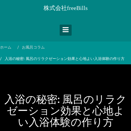
コ
株式会社freeBills
ン
テ
ン
ツ
へ
ス
ホーム
お風呂コラム
キ
入浴の秘密: 風呂のリラクゼーション効果と心地よい入浴体験の作り方
ッ
プ
入浴の秘密: 風呂のリラク
ゼーション効果と心地よ
い入浴体験の作り方