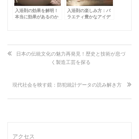
入浴剤の効果を解明！
入浴剤の楽しみ方：バ
本当に効果があるのか
ラエティ豊かなアイデ
検証しよう
アでリラクゼーション
タイムをアップグレー
ド
投
稿
日本の伝統文化の魅力再発見！歴史と技術が息づ
く製造工芸を探る
ナ
ビ
ゲ
現代社会を映す鏡：防犯統計データの読み解き方
ー
シ
ョ
ン
アクセス