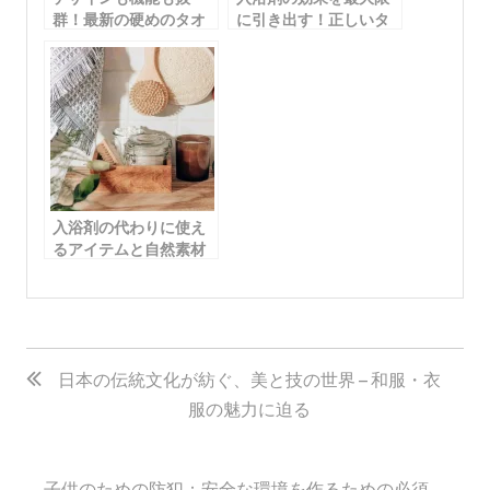
群！最新の硬めのタオ
に引き出す！正しいタ
ルトレンドをチェック
イミングで入れる方法
入浴剤の代わりに使え
るアイテムと自然素材
でリラックスバスタイ
ムを楽しもう！
投
稿
日本の伝統文化が紡ぐ、美と技の世界 – 和服・衣
服の魅力に迫る
ナ
ビ
子供のための防犯：安全な環境を作るための必須