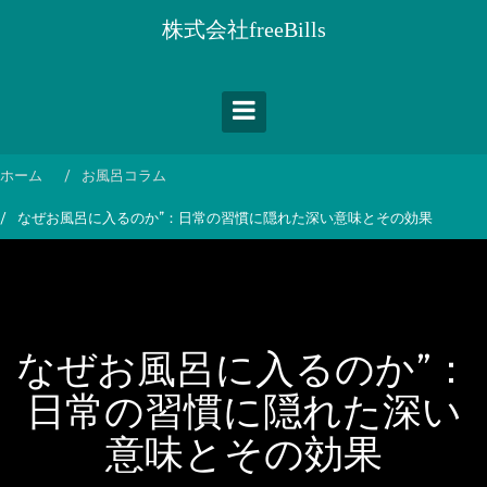
コ
株式会社freeBills
ン
テ
ン
ツ
へ
ス
ホーム
お風呂コラム
キ
なぜお風呂に入るのか”：日常の習慣に隠れた深い意味とその効果
ッ
プ
なぜお風呂に入るのか”：
日常の習慣に隠れた深い
意味とその効果