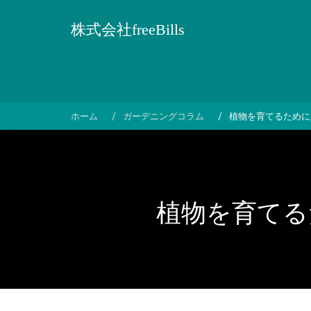
コ
ン
株式会社freeBills
テ
ン
ツ
へ
ス
ホーム
ガーデニングコラム
植物を育てるために
キ
ッ
プ
植物を育てる