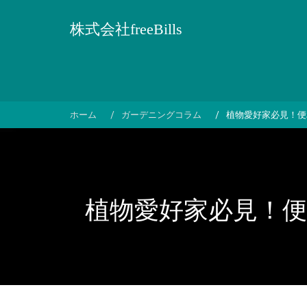
コ
ン
株式会社freeBills
テ
ン
ツ
へ
ス
ホーム
ガーデニングコラム
植物愛好家必見！便
キ
ッ
プ
植物愛好家必見！