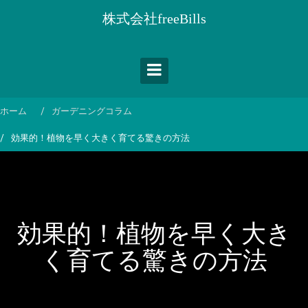
コ
株式会社freeBills
ン
テ
ン
ツ
へ
ス
ホーム
ガーデニングコラム
キ
効果的！植物を早く大きく育てる驚きの方法
ッ
プ
効果的！植物を早く大き
く育てる驚きの方法