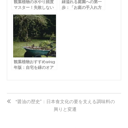
観葉植物の水やり頻度
緑溢れる庭園への第一
マスター！失敗しない
歩：「お庭の手入れ方
方法とおすすめアイテ
法」がわかる全面ガイ
ム紹介
ド
観葉植物おすすめ2023
年版：自宅を緑のオア
シスに変えるための完
全ガイド
投
稿
“醤油の歴史”：日本食文化の要を支える調味料の
興りと変遷
ナ
ビ