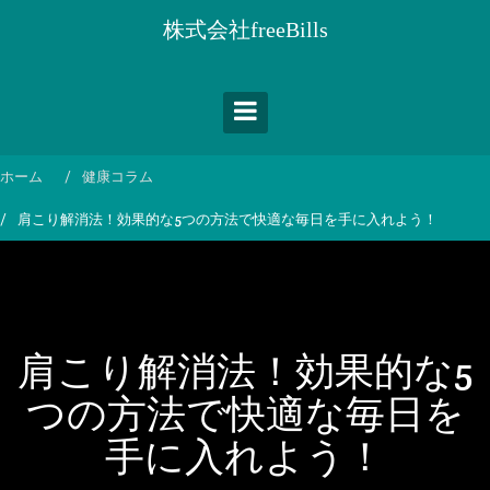
コ
株式会社freeBills
ン
テ
ン
ツ
へ
ス
ホーム
健康コラム
キ
肩こり解消法！効果的な5つの方法で快適な毎日を手に入れよう！
ッ
プ
肩こり解消法！効果的な5
つの方法で快適な毎日を
手に入れよう！