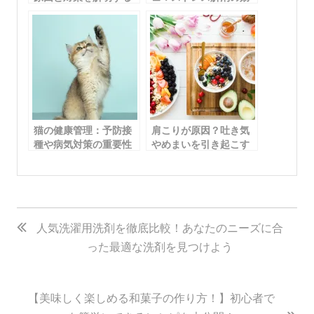
果とメンタルヘルスへ
の影響
猫の健康管理：予防接
肩こりが原因？吐き気
種や病気対策の重要性
やめまいを引き起こす
を理解する
理由と対策
投
稿
人気洗濯用洗剤を徹底比較！あなたのニーズに合
った最適な洗剤を見つけよう
ナ
ビ
ゲ
【美味しく楽しめる和菓子の作り方！】初心者で