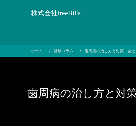
コ
ン
株式会社freeBills
テ
ン
ツ
へ
ス
ホーム
健康コラム
歯周病の治し方と対策 – 
キ
ッ
プ
歯周病の治し方と対策