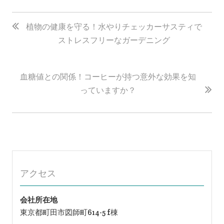
投
稿
植物の健康を守る！水やりチェッカーサスティで
ストレスフリーなガーデニング
ナ
ビ
ゲ
血糖値との関係！コーヒーが持つ意外な効果を知
ー
っていますか？
シ
ョ
ン
アクセス
会社所在地
東京都町田市図師町614-5 f棟