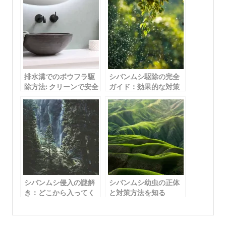
排水溝でのボウフラ駆
シバンムシ駆除の完全
除方法: クリーンで安全
ガイド：効果的な対策
な環境を手に入れる
と環境改善で害虫を撃
退しよう
シバンムシ侵入の謎解
シバンムシ幼虫の正体
き：どこから入ってく
と対策方法を知る
る？対策方法を徹底解
説