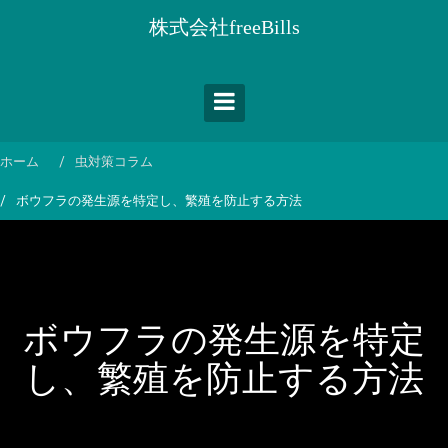
コ
株式会社freeBills
ン
テ
ン
ツ
へ
ス
ホーム
虫対策コラム
キ
ボウフラの発生源を特定し、繁殖を防止する方法
ッ
プ
ボウフラの発生源を特定
し、繁殖を防止する方法