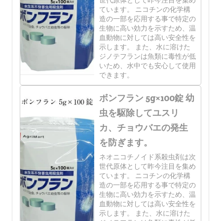
ています。 ニコチンの化学構
造の一部を応用する事で特定の
生物に高い効力を示すため、温
血動物に対しては高い安全性を
示します。 また、水に溶けた
ジノテフランは魚類に毒性が低
いため、水中でも安心して使用
できます。
ボンフラン 5g×100錠 幼
虫を駆除してユスリ
カ、チョウバエの発生
を防ぎます。
ネオニコチノイド系殺虫剤は次
世代原体として昨今注目を集め
ています。 ニコチンの化学構
造の一部を応用する事で特定の
生物に高い効力を示すため、温
血動物に対しては高い安全性を
示します。 また、水に溶けた