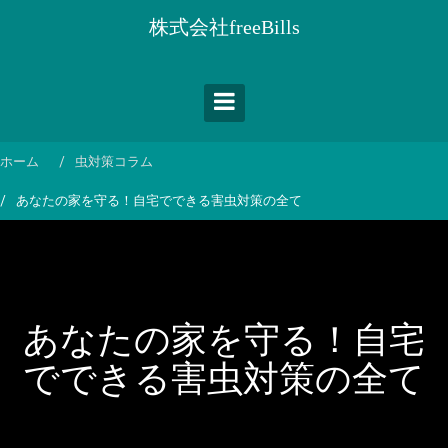
コ
株式会社freeBills
ン
テ
ン
ツ
へ
ス
ホーム
虫対策コラム
キ
あなたの家を守る！自宅でできる害虫対策の全て
ッ
プ
あなたの家を守る！自宅
でできる害虫対策の全て