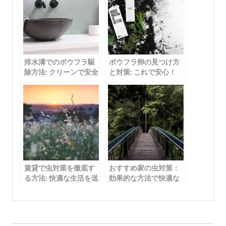
排水溝でのボウフラ駆
ボウフラ卵の見つけ方
除方法: クリーンで安全
と対策: これで安心！
な環境を手に入れる
賃貸で虫対策を徹底す
おすすめ家の虫対策：
る方法: 快適な生活を送
効果的な方法で快適な
るためのポイント
生活を実現
投