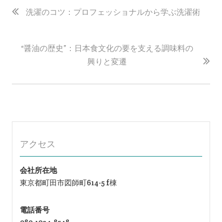
稿
洗濯のコツ：プロフェッショナルから学ぶ洗濯術
ナ
ビ
“醤油の歴史”：日本食文化の要を支える調味料の
ゲ
興りと変遷
ー
シ
ョ
ン
アクセス
会社所在地
東京都町田市図師町614-5 f棟
電話番号