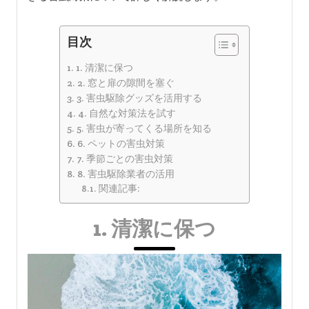
目次
1. 清潔に保つ
2. 窓と扉の隙間を塞ぐ
3. 害虫駆除グッズを活用する
4. 自然な対策法を試す
5. 害虫が寄ってくる場所を知る
6. ペットの害虫対策
7. 季節ごとの害虫対策
8. 害虫駆除業者の活用
関連記事:
1. 清潔に保つ