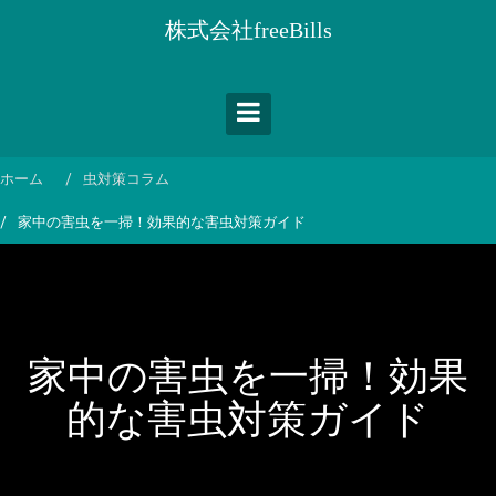
コ
株式会社freeBills
ン
テ
ン
ツ
へ
ス
ホーム
虫対策コラム
キ
家中の害虫を一掃！効果的な害虫対策ガイド
ッ
プ
家中の害虫を一掃！効果
的な害虫対策ガイド