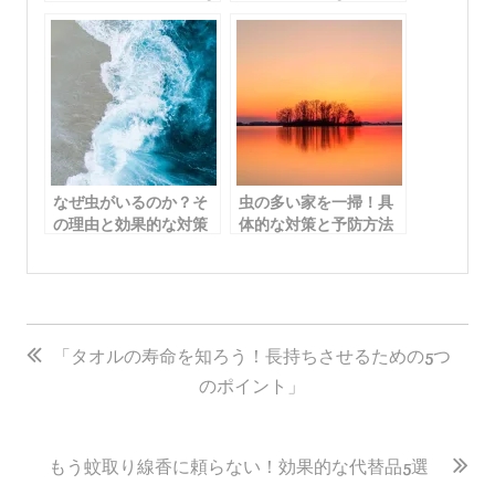
「家の虫対策 おすす
「タバコシバンムシ撃
め」- 安全かつ効果的な
退法：効果的な駆除方
方法を専門家が解説
法と予防策を徹底解
説」
なぜ虫がいるのか？そ
虫の多い家を一掃！具
の理由と効果的な対策
体的な対策と予防方法
方法
投
稿
「タオルの寿命を知ろう！長持ちさせるための5つ
のポイント」