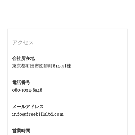
ナ
ビ
ゲ
もう蚊取り線香に頼らない！効果的な代替品5選
ー
シ
ョ
ン
アクセス
会社所在地
東京都町田市図師町614-5 f棟
電話番号
080-1034-8548