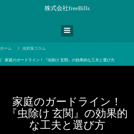
コ
株式会社freeBills
ン
テ
ン
ツ
へ
ス
ホーム
虫対策コラム
キ
家庭のガードライン！『虫除け 玄関』の効果的な工夫と選び方
ッ
プ
家庭のガードライン！
『虫除け 玄関』の効果的
な工夫と選び方