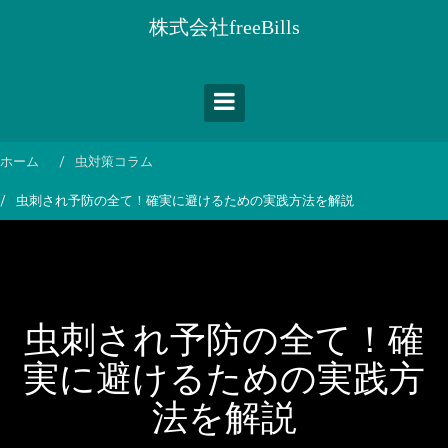
コ
株式会社freeBills
ン
テ
ン
ツ
へ
ス
ホーム
虫対策コラム
キ
虫刺され予防の全て！確実に避けるための実践方法を解説
ッ
プ
虫刺され予防の全て！確
実に避けるための実践方
法を解説