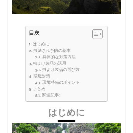
目次
はじめに
虫刺され予防の基本
具体的な対策方法
虫よけ製品の活用
虫よけ製品の選び方
環境対策
環境整備のポイント
まとめ
関連記事:
はじめに