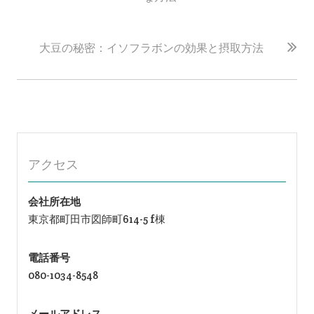
ナ
ビ
ゲ
大豆の秘密：イソフラボンの効果と摂取方法
ー
シ
ョ
ン
アクセス
会社所在地
東京都町田市図師町614-5 f棟
電話番号
080-1034-8548
メールアドレス