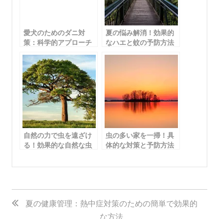
愛犬のためのダニ対
夏の悩み解消！効果的
策：科学的アプローチ
なハエと蚊の予防方法
でダニの脅威から愛犬
を紹介
を守る
自然の力で虫を遠ざけ
虫の多い家を一掃！具
る！効果的な自然な虫
体的な対策と予防方法
予防の方法を紹介
投
稿
夏の健康管理：熱中症対策のための簡単で効果的
な方法