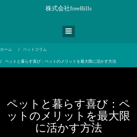
コ
株式会社freeBills
ン
テ
ン
ツ
へ
ス
ホーム
ペットコラム
キ
ペットと暮らす喜び：ペットのメリットを最大限に活かす方法
ッ
プ
ペットと暮らす喜び：ペ
ットのメリットを最大限
に活かす方法