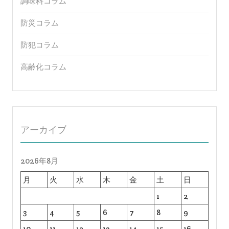
調味料コラム
防災コラム
防犯コラム
高齢化コラム
アーカイブ
2026年8月
月
火
水
木
金
土
日
1
2
3
4
5
6
7
8
9
10
11
12
13
14
15
16