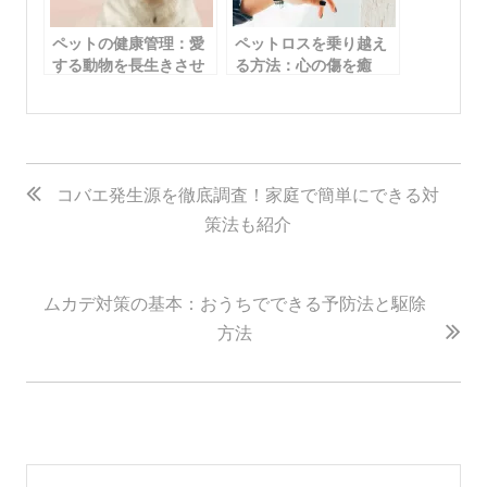
ペットの健康管理：愛
ペットロスを乗り越え
する動物を長生きさせ
る方法：心の傷を癒
るための予防策とケア
し、前向きな未来へ歩
方法
むための5つのステップ
投
稿
コバエ発生源を徹底調査！家庭で簡単にできる対
策法も紹介
ナ
ビ
ゲ
ムカデ対策の基本：おうちでできる予防法と駆除
ー
方法
シ
ョ
ン