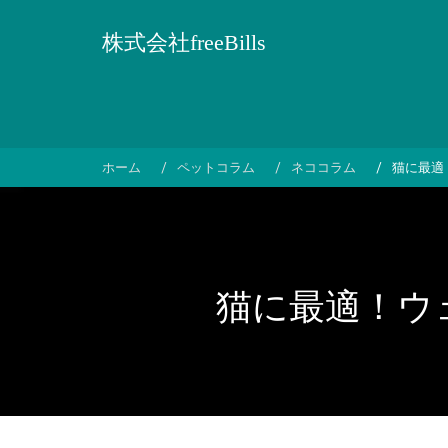
コ
ン
株式会社freeBills
テ
ン
ツ
へ
ス
ホーム
ペットコラム
ネココラム
猫に最適
キ
ッ
プ
猫に最適！ウ