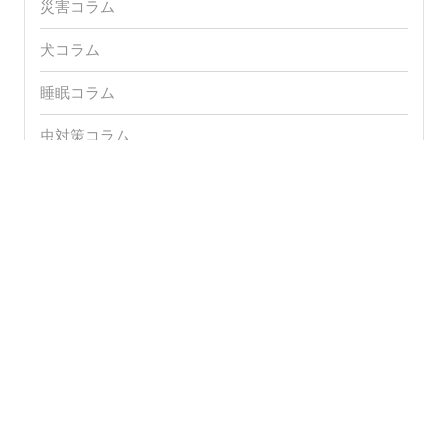
災害コラム
犬コラム
睡眠コラム
虫対策コラム
調味料コラム
防災コラム
防犯コラム
高齢化コラム
アーカイブ