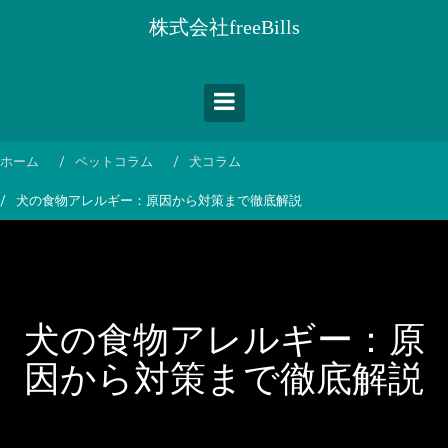
コ
株式会社freeBills
ン
テ
ン
ツ
へ
ス
ホーム
ペットコラム
犬コラム
キ
犬の食物アレルギー：原因から対策まで徹底解説
ッ
プ
犬の食物アレルギー：原
因から対策まで徹底解説