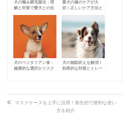
犬の噛み癖克服法：理
愛犬の歯のケアが大
解と対策で愛犬との生
切！正しいケア方法と
活を快適に！
歯のトラブル対策
犬のベジタリアン食：
犬の無駄吠えを解消！
健康的な選択かリスク
効果的な対策とトレー
か
ニング方法
投
稿
マスクケースを上手に活用！衛生的で便利な使い
方を紹介
ナ
ビ