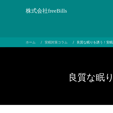
コ
ン
株式会社freeBills
テ
ン
ツ
へ
ス
ホーム
安眠対策コラム
良質な眠りを誘う！安眠
キ
ッ
プ
良質な眠