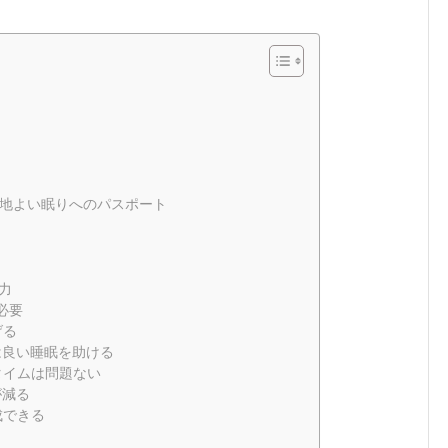
地よい眠りへのパスポート
力
必要
げる
は良い睡眠を助ける
タイムは問題ない
が減る
成できる