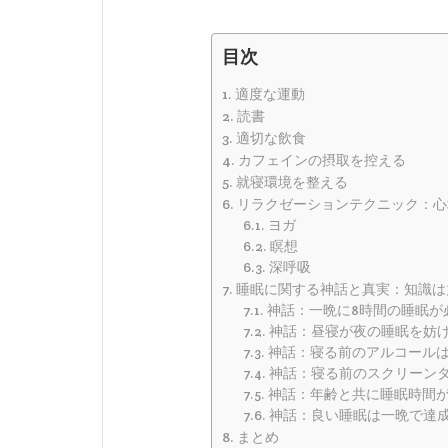
目次
適度な運動
読書
適切な飲食
カフェインの摂取を控える
就寝環境を整える
リラクゼーションテクニック：心
ヨガ
瞑想
深呼吸
睡眠に関する神話と真実：知識は
神話：一晩に8時間の睡眠が
神話：昼寝が夜の睡眠を妨
神話：寝る前のアルコール
神話：寝る前のスクリーン
神話：年齢と共に睡眠時間
神話：良い睡眠は一晩で達
まとめ