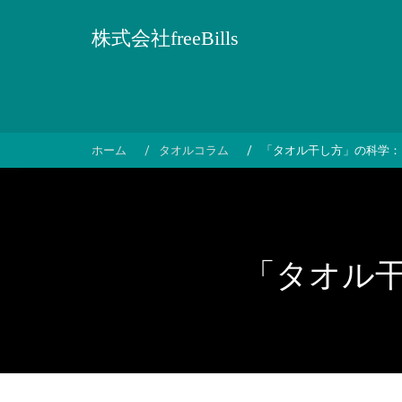
コ
ン
株式会社freeBills
テ
ン
ツ
へ
ス
ホーム
タオルコラム
「タオル干し方」の科学：
キ
ッ
プ
「タオル