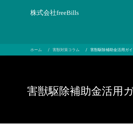
コ
ン
株式会社freeBills
テ
ン
ツ
へ
ス
ホーム
害獣対策コラム
害獣駆除補助金活用ガイ
キ
ッ
プ
害獣駆除補助金活用