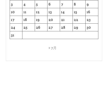
3
4
5
6
7
8
9
10
11
12
13
14
15
16
17
18
19
20
21
22
23
24
25
26
27
28
29
30
31
« 7月
Copyright © All right reserved
Proudly powered by WordPress
|
Theme: Bizlight by
eVisionThemes
.