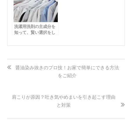
洗濯用洗剤の主成分を
知って、賢い選択をし
よう！
投
稿
醤油染み抜きのプロ技！お家で簡単にできる方法
をご紹介
ナ
ビ
ゲ
肩こりが原因？吐き気やめまいを引き起こす理由
ー
と対策
シ
ョ