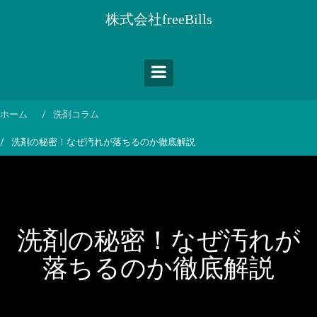
コ
株式会社freeBills
ン
テ
ン
ツ
へ
ス
ホーム
洗剤コラム
キ
洗剤の秘密！なぜ汚れが落ちるのか徹底解説
ッ
プ
洗剤の秘密！なぜ汚れが
落ちるのか徹底解説