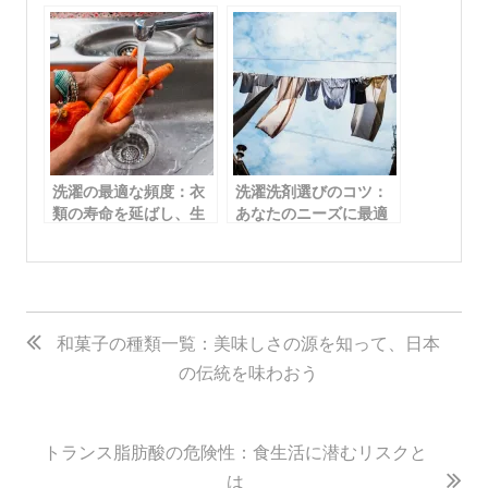
よう！
濯の工夫
洗濯の最適な頻度：衣
洗濯洗剤選びのコツ：
類の寿命を延ばし、生
あなたのニーズに最適
活を健康に
な選択をするためのガ
イド
投
稿
和菓子の種類一覧：美味しさの源を知って、日本
の伝統を味わおう
ナ
ビ
ゲ
トランス脂肪酸の危険性：食生活に潜むリスクと
は