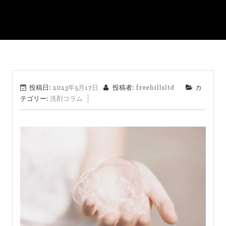
投稿日:
2023年5月17日
投稿者:
freebillsltd
カ
テゴリー:
洗剤コラム