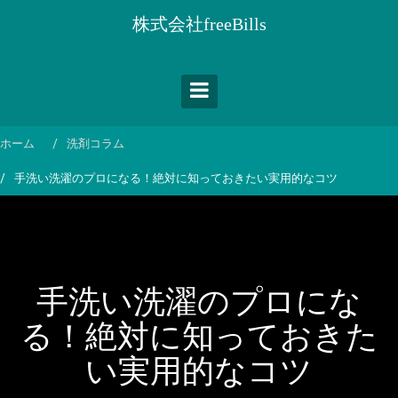
コ
株式会社freeBills
ン
テ
ン
ツ
へ
ス
ホーム
洗剤コラム
キ
手洗い洗濯のプロになる！絶対に知っておきたい実用的なコツ
ッ
プ
手洗い洗濯のプロにな
る！絶対に知っておきた
い実用的なコツ