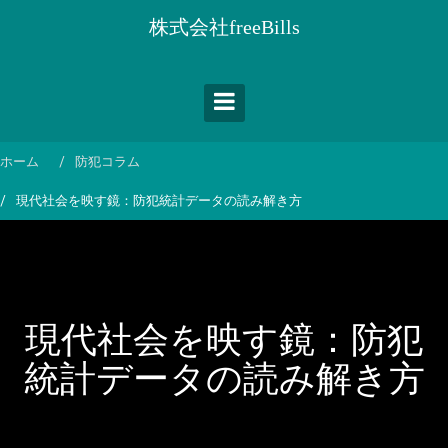
コ
株式会社freeBills
ン
テ
ン
ツ
へ
ス
ホーム
防犯コラム
キ
現代社会を映す鏡：防犯統計データの読み解き方
ッ
プ
現代社会を映す鏡：防犯
統計データの読み解き方