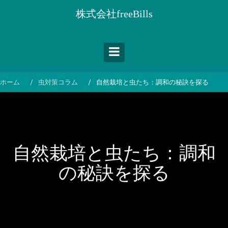
コ
株式会社freeBills
ン
テ
ン
ツ
へ
ス
ホーム
虫対策コラム
自然栽培と虫たち：調和の秘訣を探る
キ
ッ
プ
自然栽培と虫たち：調和
の秘訣を探る