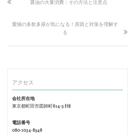
稿
醤油の大量消費：その方法と注意点
ナ
ビ
愛猫の多飲多尿が気になる！原因と対策を理解す
ゲ
る
ー
シ
ョ
ン
アクセス
会社所在地
東京都町田市図師町614-5 f棟
電話番号
080-1034-8548