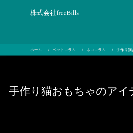
コ
ン
株式会社freeBills
テ
ン
ツ
へ
ス
ホーム
ペットコラム
ネココラム
手作り猫
キ
ッ
プ
手作り猫おもちゃのアイ