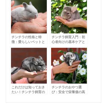
チンチラの性格と特
チンチラ飼育入門：初
徴：愛らしいペットと
心者向けの基本ケアと
の共同生活を楽しむた
飼育方法
めに
これだけは知っておき
チンチラのおやつ選
たい！チンチラ飼育の
び：安全で栄養価の高
ポイントと注意点
いスナックの提案