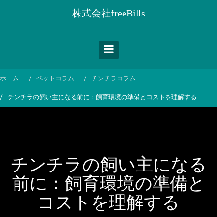
コ
株式会社freeBills
ン
テ
ン
ツ
へ
ス
ホーム
ペットコラム
チンチラコラム
キ
チンチラの飼い主になる前に：飼育環境の準備とコストを理解する
ッ
プ
チンチラの飼い主になる
前に：飼育環境の準備と
コストを理解する