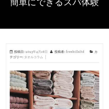
簡単にできるスパ体験
投稿日:
2023年4月16日
投稿者:
freebillsltd
カ
テゴリー:
タオルコラム