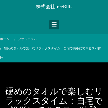
コ
株式会社freeBills
ン
テ
ン
ツ
へ
ス
ホーム
タオルコラム
キ
硬めのタオルで楽しむリラックスタイム：自宅で簡単にできるスパ体
ッ
プ
験
硬めのタオルで楽しむリ
ラックスタイム：自宅で