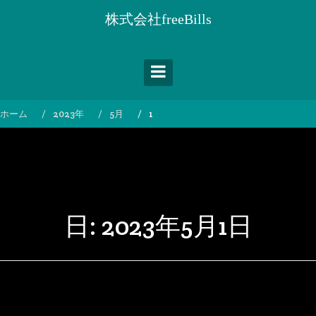
コ
株式会社freeBills
ン
テ
ン
ツ
へ
ス
ホーム
2023年
5月
1
キ
ッ
プ
日:
2023年5月1日