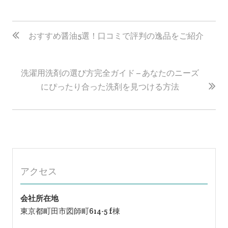
投
稿
おすすめ醤油5選！口コミで評判の逸品をご紹介
ナ
ビ
洗濯用洗剤の選び方完全ガイド – あなたのニーズ
ゲ
にぴったり合った洗剤を見つける方法
ー
シ
ョ
ン
アクセス
会社所在地
東京都町田市図師町614-5 f棟