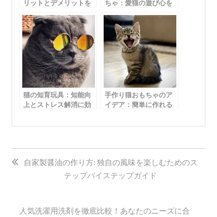
リットとデメリットを
ちゃ：愛猫の遊び心を
徹底解説
刺激するアイテム5選
猫の知育玩具：知能向
手作り猫おもちゃのア
上とストレス解消に効
イデア：簡単に作れる
果的なおもちゃガイド
リサイクルアイテムで
愛猫を喜ばせよう
投
稿
自家製醤油の作り方: 独自の風味を楽しむためのス
テップバイステップガイド
ナ
ビ
ゲ
人気洗濯用洗剤を徹底比較！あなたのニーズに合