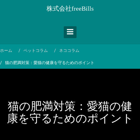
コ
株式会社freeBills
ン
テ
ン
ツ
へ
ス
ホーム
ペットコラム
ネココラム
キ
猫の肥満対策：愛猫の健康を守るためのポイント
ッ
プ
猫の肥満対策：愛猫の健
康を守るためのポイント