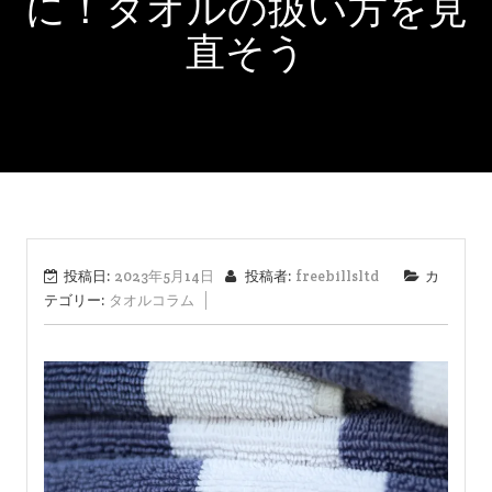
に！タオルの扱い方を見
直そう
投稿日:
2023年5月14日
投稿者:
freebillsltd
カ
テゴリー:
タオルコラム