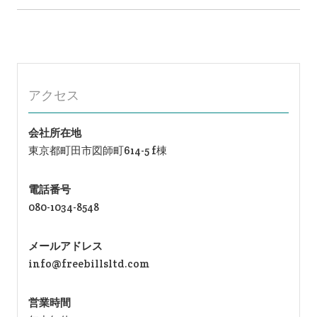
関連記事:
醤油のすすめ：その魅
害獣駆除補助金活用ガ
力と最適な使い方を徹
イド：自治体の制度を
底解説！
利用して費用を抑える
方法
どんなマスクが効果的
硬めのタオルで楽しむ
かを解説！マスクの種
リラックスタイム：自