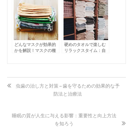
湿気の少ない場所に保管する
直射日光を避ける
通気性の良い収納を選ぶ
湿気の多い場所では、タオルがカビやダニの発生源に
なる可能性があります。また、直射日光が当たると色
褪せや変色の原因になるため、避けましょう。通気性
の良い収納を選ぶことで、タオルが湿気にさらされる
ことなく保管できます。
まとめ:
タオルの正しい干し方を実践することで、ふわふわ感
を長持ちさせ、快適な使用感を維持することができま
す。タオルを干す際には、しっかりと絞り、風通しの
良い場所で二つ折りにして干すことがポイントです。
また、乾燥機を使用する場合は適切な温度設定や時間
に注意し、保管方法も大切にすることで、タオルの品
質を長期間維持できます。