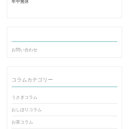
類や選び方、正しい使
宅で簡単にできるスパ
用方法を知って、感染
体験
リスクを軽減しましょ
投
う。
稿
虫歯の治し方と対策 – 歯を守るための効果的な予
防法と治療法
ナ
ビ
ゲ
睡眠の質が人生に与える影響：重要性と向上方法
ー
を知ろう
シ
ョ
ン
アクセス