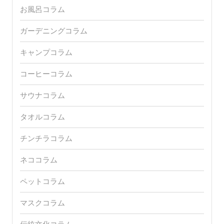
会社所在地
東京都町田市図師町614-5 f棟
電話番号
080-1034-8548
メールアドレス
info@freebillsltd.com
営業時間
年中無休