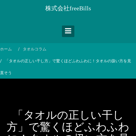
コ
株式会社freeBills
ン
テ
ン
ツ
へ
ス
ホーム
タオルコラム
キ
「タオルの正しい干し方」で驚くほどふわふわに！タオルの扱い方を見
ッ
プ
直そう
「タオルの正しい干し
方」で驚くほどふわふわ