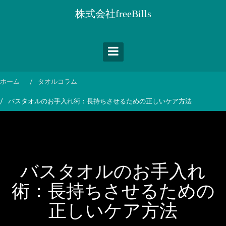
コ
株式会社freeBills
ン
テ
ン
ツ
へ
ス
ホーム
タオルコラム
キ
バスタオルのお手入れ術：長持ちさせるための正しいケア方法
ッ
プ
バスタオルのお手入れ
術：長持ちさせるための
正しいケア方法